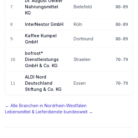
Dr. August Oetker
Nahrungsmittel
Bielefeld
7
80-89
KG
InterNestor GmbH
Köln
8
80-89
Kaffee Kumpel
Dortmund
9
80-89
GmbH
bofrost*
Dienstleistungs
Straelen
10
70-79
GmbH & Co. KG
ALDI Nord
Deutschland
Essen
11
70-79
Stiftung & Co. KG
← Alle Branchen in
Nordrhein-Westfalen
Lebensmittel & Lieferdienste
bundesweit →