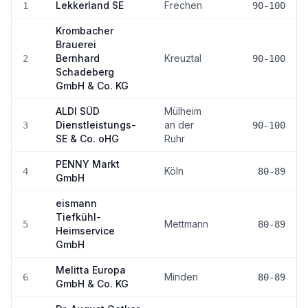
Lekkerland SE
Frechen
1
90-100
Krombacher
Brauerei
Bernhard
Kreuztal
2
90-100
Schadeberg
GmbH & Co. KG
ALDI SÜD
Mülheim
Dienstleistungs-
an der
3
90-100
SE & Co. oHG
Ruhr
PENNY Markt
Köln
4
80-89
GmbH
eismann
Tiefkühl-
Mettmann
5
80-89
Heimservice
GmbH
Melitta Europa
Minden
6
80-89
GmbH & Co. KG