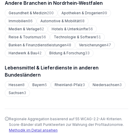
Andere Branchen in
Nordrhein-Westfalen
Gesundheit & Medizin
200
Apotheken & Drogerien
99
Immobilien
86
Automotive & Mobilität
68
Medien & Verlage
62
Hotels & Unterkünfte
56
Reise & Tourismus
56
Technologie & Software
51
Banken & Finanzdienstleistungen
48
Versicherungen
47
Handwerk & Bau
42
Bildung & Forschung
33
Lebensmittel & Lieferdienste
in anderen
Bundesländern
Hessen
8
Bayern
5
Rheinland-Pfalz
3
Niedersachsen
3
Sachsen
3
Regionale Aggregation basierend auf 55 WCAG-2.2-AA-Kriterien.
Score-Bänder statt Punktwerten zur Wahrung der Profilautonomie.
Methodik im Detail ansehen