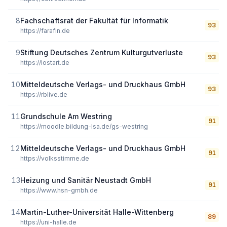
8
Fachschaftsrat der Fakultät für Informatik
93
https://farafin.de
9
Stiftung Deutsches Zentrum Kulturgutverluste
93
https://lostart.de
10
Mitteldeutsche Verlags- und Druckhaus GmbH
93
https://rblive.de
11
Grundschule Am Westring
91
https://moodle.bildung-lsa.de/gs-westring
12
Mitteldeutsche Verlags- und Druckhaus GmbH
91
https://volksstimme.de
13
Heizung und Sanitär Neustadt GmbH
91
https://www.hsn-gmbh.de
14
Martin-Luther-Universität Halle-Wittenberg
89
https://uni-halle.de