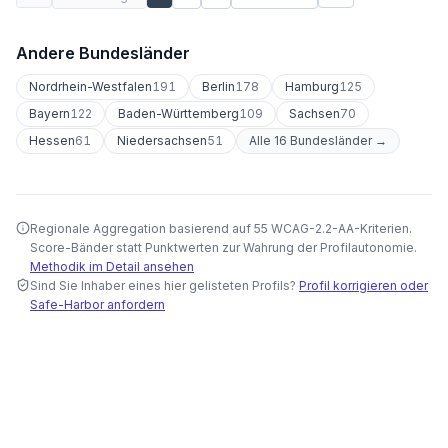
Andere Bundesländer
Nordrhein-Westfalen
191
Berlin
178
Hamburg
125
Bayern
122
Baden-Württemberg
109
Sachsen
70
Hessen
61
Niedersachsen
51
Alle 16 Bundesländer →
Regionale Aggregation basierend auf 55 WCAG-2.2-AA-Kriterien.
Score-Bänder statt Punktwerten zur Wahrung der Profilautonomie.
Methodik im Detail ansehen
Sind Sie Inhaber eines hier gelisteten Profils?
Profil korrigieren oder
Safe-Harbor anfordern