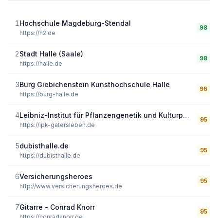
1
Hochschule Magdeburg-Stendal
98
https://h2.de
2
Stadt Halle (Saale)
98
https://halle.de
3
Burg Giebichenstein Kunsthochschule Halle
96
https://burg-halle.de
4
Leibniz-Institut für Pflanzengenetik und Kulturpflanzenforschung (IPK)
95
https://ipk-gatersleben.de
5
dubisthalle.de
95
https://dubisthalle.de
6
Versicherungsheroes
95
http://www.versicherungsheroes.de
7
Gitarre - Conrad Knorr
95
https://conradknorr.de