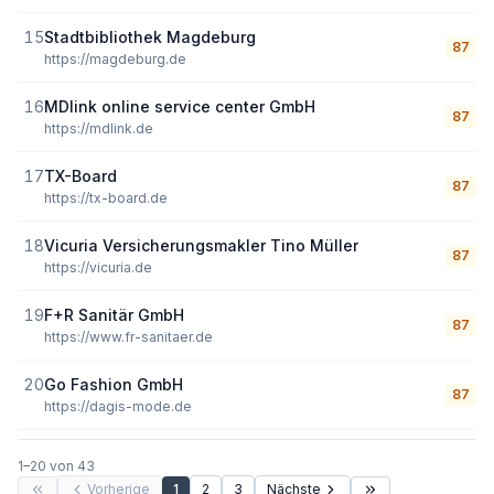
15
Stadtbibliothek Magdeburg
87
https://magdeburg.de
16
MDlink online service center GmbH
87
https://mdlink.de
17
TX-Board
87
https://tx-board.de
18
Vicuria Versicherungsmakler Tino Müller
87
https://vicuria.de
19
F+R Sanitär GmbH
87
https://www.fr-sanitaer.de
20
Go Fashion GmbH
87
https://dagis-mode.de
1
–
20
von
43
Vorherige
1
2
3
Nächste