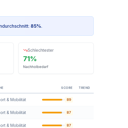
ndurchschnitt:
85
%
.
Schlechtester
71
%
Nachholbedarf
HE
SCORE
TREND
ort & Mobilität
89
ort & Mobilität
87
ort & Mobilität
87