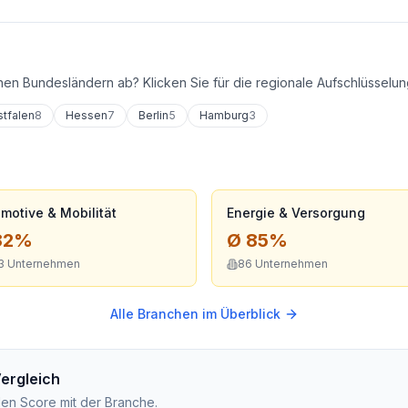
nen Bundesländern ab? Klicken Sie für die regionale Aufschlüsselun
tfalen
8
Hessen
7
Berlin
5
Hamburg
3
motive & Mobilität
Energie & Versorgung
82
%
Ø
85
%
3
Unternehmen
86
Unternehmen
Alle Branchen im Überblick
Vergleich
den Score mit der Branche.