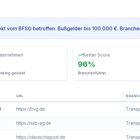
ekt vom BFSG betroffen
.
Bußgelder bis 100.000 €.
Branche
nternehmen
Bester Score
96
%
nking gelistet
Branchenführer
URL
BRANC
iheits-Score
R
https://bvg.de
Transp
https://ssb-ag.de
Transp
https://deutschepost.de
Transp