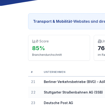
Transport & Mobilität
-Websites sind
dir
Ø Score
U
85
%
76
Branchendurchschnitt
im Ra
#
UNTERNEHMEN
Ranking der Unternehmen nach Barrierefre
21
Berliner Verkehrsbetriebe (BVG) – Aö
22
Stuttgarter Straßenbahnen AG (SSB)
23
Deutsche Post AG