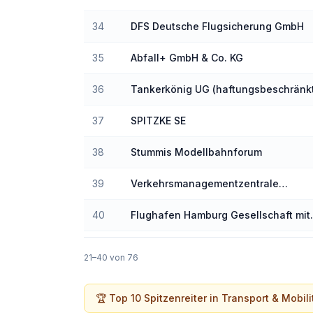
34
DFS Deutsche Flugsicherung GmbH
35
Abfall+ GmbH & Co. KG
36
Tankerkönig UG (haftungsbeschränk
37
SPITZKE SE
38
Stummis Modellbahnforum
39
Verkehrsmanagementzentrale
Niedersachsen / Region Hannover
40
Flughafen Hamburg Gesellschaft mit
beschränkter Haftung
21
–
40
von
76
🏆 Top 10 Spitzenreiter in
Transport & Mobili