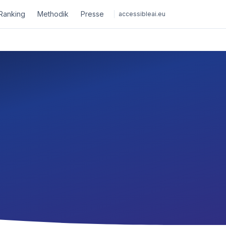
Ranking
Methodik
Presse
accessibleai.eu