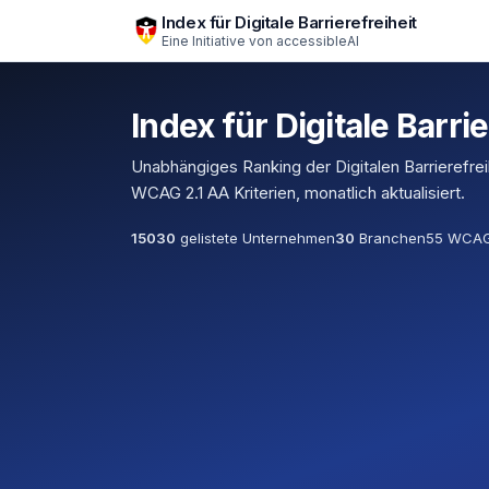
Zum Hauptinhalt springen
Index für Digitale Barrierefreiheit
Eine Initiative von
accessibleAI
Index für Digitale Barrie
Unabhängiges Ranking der Digitalen Barrierefre
WCAG 2.1 AA Kriterien, monatlich aktualisiert.
15030
gelistete Unternehmen
30
Branchen
55 WCAG-