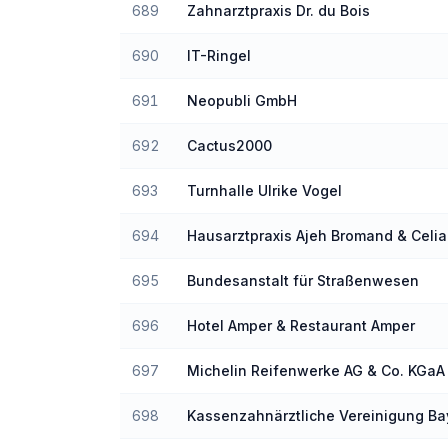
689
Zahnarztpraxis Dr. du Bois
690
IT-Ringel
691
Neopubli GmbH
692
Cactus2000
693
Turnhalle Ulrike Vogel
694
Hausarztpraxis Ajeh Bromand & Celia
Sancho Loras
695
Bundesanstalt für Straßenwesen
696
Hotel Amper & Restaurant Amper
697
Michelin Reifenwerke AG & Co. KGaA
698
Kassenzahnärztliche Vereinigung Ba
(KZVB)