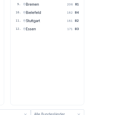
Bremen
81
9
.
206
Bielefeld
84
10
.
182
Stuttgart
82
11
.
181
Essen
83
12
.
171
Alle Bundesländer