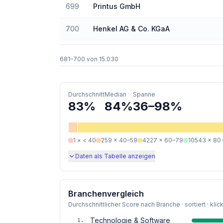
699
Printus GmbH
700
Henkel AG & Co. KGaA
681
–
700
von
15.030
Durchschnitt
Median
Spanne
83
%
84
%
36
–
98
%
1
×
< 40
259
×
40–59
4227
×
60–79
10543
×
80
Daten als Tabelle anzeigen
Branchenvergleich
Durchschnittlicher Score nach Branche · sortiert · klic
Technologie & Software
1
.