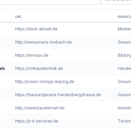
Branche filter
URL
BRANC
iheits-Score
https://blick-aktuell.de
Medien
http://www.praxis-loebach.de
Gesund
https://lernsax.de
Bildun
ieb
https://nmhaustechnik.de
Handw
http://praxis-nolopp-leipzig.de
Gesund
https://hausarztpraxis-hardenbergstrasse.de
Gesund
http://www.bausternart.de
Immobi
https://jr-it-services.de
Techno