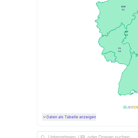
NW
83
RP
84
SL
84
≥80
Daten als Tabelle anzeigen