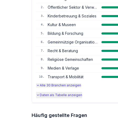
Öffentlicher Sektor & Verwaltung
2
.
Kinderbetreuung & Soziales
3
.
Kultur & Museen
4
.
Bildung & Forschung
5
.
Gemeinnützige Organisationen
6
.
Recht & Beratung
7
.
Religiöse Gemeinschaften
8
.
Medien & Verlage
9
.
Transport & Mobilität
10
.
Alle
30
Branchen anzeigen
Daten als Tabelle anzeigen
Häufig gestellte Fragen