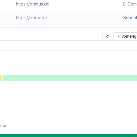
https://printus.de
https://persil.de
Schönh
Vorherig
+
kbar