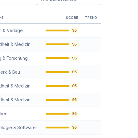
n:
Bundesland filtern:
HE
SCORE
TREND
 & Verlage
95
heit & Medizin
95
g & Forschung
95
erk & Bau
95
heit & Medizin
95
heit & Medizin
95
lien
95
logie & Software
95