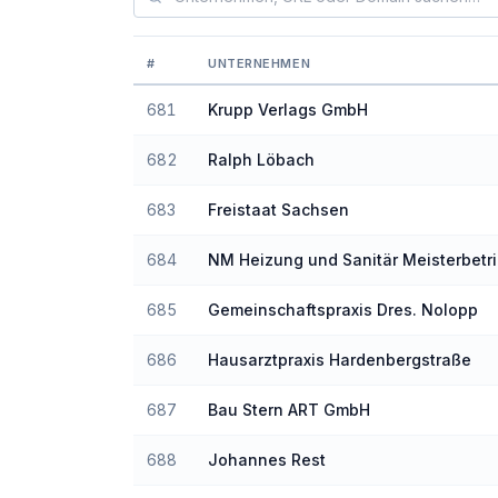
#
UNTERNEHMEN
Ranking der Unternehmen nach Barrierefre
681
Krupp Verlags GmbH
682
Ralph Löbach
683
Freistaat Sachsen
684
NM Heizung und Sanitär Meisterbetr
685
Gemeinschaftspraxis Dres. Nolopp
686
Hausarztpraxis Hardenbergstraße
687
Bau Stern ART GmbH
688
Johannes Rest