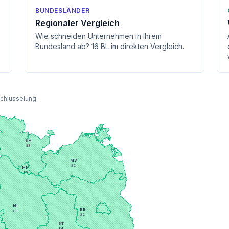
BUNDESLÄNDER
Regionaler Vergleich
Wie schneiden Unternehmen in Ihrem
Bundesland ab? 16 BL im direkten Vergleich.
schlüsselung.
SH
83
MV
82
HH
85
HB
82
BE
81
NI
BB
83
82
ST
84