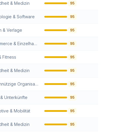
heit & Medizin
95
logie & Software
95
 & Verlage
95
E-Commerce & Einzelhandel
95
& Fitness
95
heit & Medizin
95
Gemeinnützige Organisationen
95
 & Unterkünfte
95
tive & Mobilität
95
heit & Medizin
95