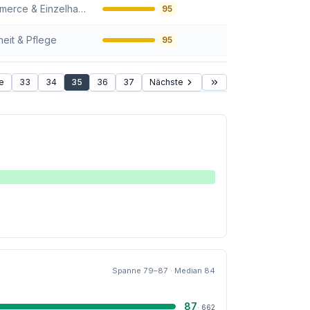
E-Commerce & Einzelhandel
95
eit & Pflege
95
e
33
34
35
36
37
Nächste
Spanne
79
–
87
· Median
84
87
·
662