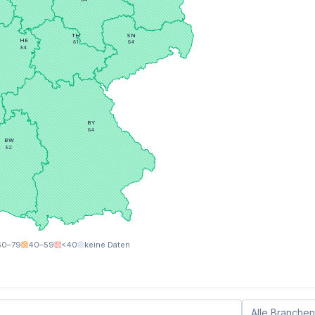
TH
SN
HE
81
84
84
BY
84
BW
82
60–79
40–59
<40
keine Daten
Alle Branchen