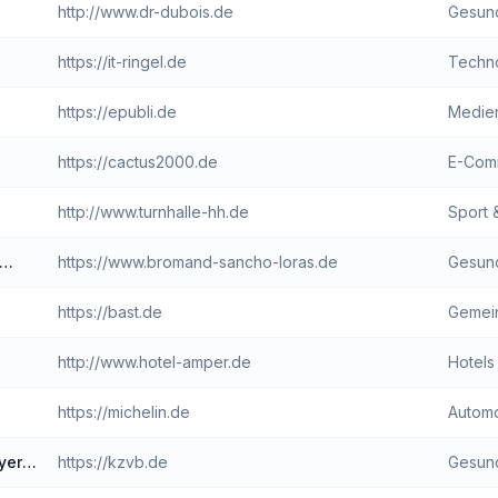
http://www.dr-dubois.de
Gesund
https://it-ringel.de
Techno
https://epubli.de
Medien
https://cactus2000.de
http://www.turnhalle-hh.de
Sport 
https://www.bromand-sancho-loras.de
Gesund
https://bast.de
http://www.hotel-amper.de
Hotels
https://michelin.de
Automo
yerns
https://kzvb.de
Gesund