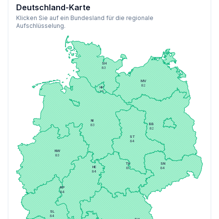
Deutschland-Karte
Klicken Sie auf ein Bundesland für die regionale
Aufschlüsselung.
SH
83
MV
82
HH
85
HB
82
BE
81
NI
BB
83
82
ST
84
NW
83
TH
SN
HE
81
84
84
RP
84
SL
84