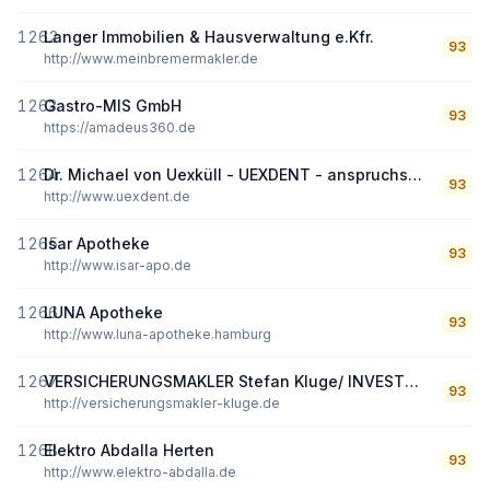
1262
Langer Immobilien & Hausverwaltung e.Kfr.
93
http://www.meinbremermakler.de
1263
Gastro-MIS GmbH
93
https://amadeus360.de
1264
Dr. Michael von Uexküll - UEXDENT - anspruchsvolle Zahnmedizin
93
http://www.uexdent.de
1265
Isar Apotheke
93
http://www.isar-apo.de
1266
LUNA Apotheke
93
http://www.luna-apotheke.hamburg
1267
VERSICHERUNGSMAKLER Stefan Kluge/ INVESTDIALOG
93
http://versicherungsmakler-kluge.de
1268
Elektro Abdalla Herten
93
http://www.elektro-abdalla.de