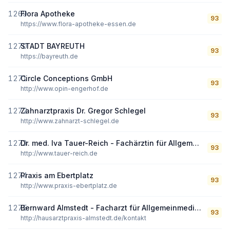
1269
Flora Apotheke
93
https://www.flora-apotheke-essen.de
1270
STADT BAYREUTH
93
https://bayreuth.de
1271
Circle Conceptions GmbH
93
http://www.opin-engerhof.de
1272
Zahnarztpraxis Dr. Gregor Schlegel
93
http://www.zahnarzt-schlegel.de
1273
Dr. med. Iva Tauer-Reich - Fachärztin für Allgemeinmedizin in München
93
http://www.tauer-reich.de
1274
Praxis am Ebertplatz
93
http://www.praxis-ebertplatz.de
1275
Bernward Almstedt - Facharzt für Allgemeinmedizin - Chirotherapie und Manuelle Medizin
93
http://hausarztpraxis-almstedt.de/kontakt