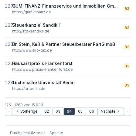
1276
GUM-FINANZ-Finanzservice und Immobilien GmbH
93
https://gum-finanz.de
1277
Steuerkanzlei Sandikli
93
http://stb-sandikli.de
1278
Dr. Stein, Keß & Partner Steuerberater PartG mbB
93
http://www.skp-tax.de
1279
Hausarztpraxis Frankenforst
93
http://www.praxis-frankenforst.de
1280
Technische Universität Berlin
93
https://tu-berlin.de
1261
–
1280
von
15.030
Vorherige
62
63
64
65
66
Nächste
Durchschnitt
Median
Spanne