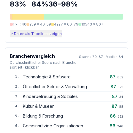
83
%
84
%
36
–
98
%
1
×
< 40
259
×
40–59
4227
×
60–79
10543
×
80+
Daten als Tabelle anzeigen
Branchenvergleich
Spanne
79
–
87
· Median
84
Durchschnittlicher Score nach Branche ·
sortiert · klickbar
Technologie & Software
87
1
.
·
662
Öffentlicher Sektor & Verwaltung
87
2
.
·
172
Kinderbetreuung & Soziales
87
3
.
·
34
Kultur & Museen
87
4
.
·
88
Bildung & Forschung
86
5
.
·
612
Gemeinnützige Organisationen
86
6
.
·
246