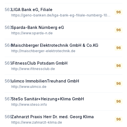
562
LIGA Bank eG, Filiale
96
https://geno-banken.de/liga-bank-eg-filiale-nurnberg-106049
563
Sparda-Bank Nürnberg eG
96
https://www.sparda-n.de
564
Maischberger Elektrotechnik GmbH & Co.KG
96
http://maischberger-elektrotechnik.de
565
iFitnessClub Potsdam GmbH
96
http://www.ifitnessclub.de
566
ulimco ImmobilienTreuhand GmbH
96
http://www.ulimco.de
567
SteSo Sanitär+Heizung+Klima GmbH
96
http://www.steso.info
568
Zahnarzt Praxis Herr Dr. med. Georg Klima
96
https://www.zahnarzt-klima.de