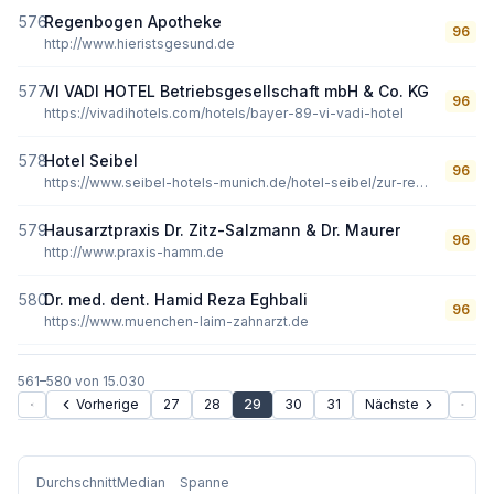
576
Regenbogen Apotheke
96
http://www.hieristsgesund.de
577
VI VADI HOTEL Betriebsgesellschaft mbH & Co. KG
96
https://vivadihotels.com/hotels/bayer-89-vi-vadi-hotel
578
Hotel Seibel
96
https://www.seibel-hotels-munich.de/hotel-seibel/zur-reservierung.html
579
Hausarztpraxis Dr. Zitz-Salzmann & Dr. Maurer
96
http://www.praxis-hamm.de
580
Dr. med. dent. Hamid Reza Eghbali
96
https://www.muenchen-laim-zahnarzt.de
561
–
580
von
15.030
Vorherige
27
28
29
30
31
Nächste
Durchschnitt
Median
Spanne