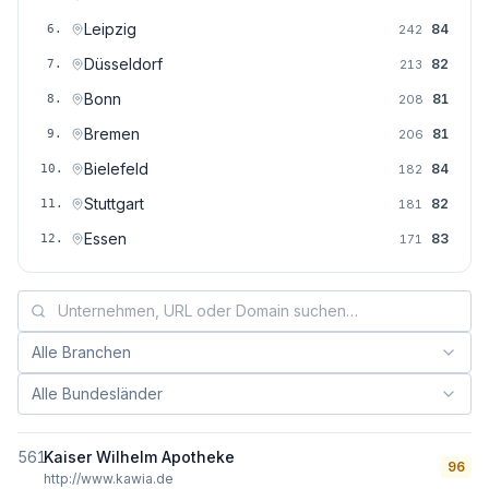
Leipzig
84
6
.
242
Düsseldorf
82
7
.
213
Bonn
81
8
.
208
Bremen
81
9
.
206
Bielefeld
84
10
.
182
Stuttgart
82
11
.
181
Essen
83
12
.
171
Alle Branchen
Branche filtern:
Alle Bundesländer
Bundesland filtern:
561
Kaiser Wilhelm Apotheke
96
http://www.kawia.de