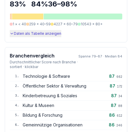
83
%
84
%
36
–
98
%
1
×
< 40
259
×
40–59
4227
×
60–79
10543
×
80+
Daten als Tabelle anzeigen
Branchenvergleich
Spanne
79
–
87
· Median
84
Durchschnittlicher Score nach Branche ·
sortiert · klickbar
Technologie & Software
87
1
.
·
662
Öffentlicher Sektor & Verwaltung
87
2
.
·
172
Kinderbetreuung & Soziales
87
3
.
·
34
Kultur & Museen
87
4
.
·
88
Bildung & Forschung
86
5
.
·
612
Gemeinnützige Organisationen
86
6
.
·
246