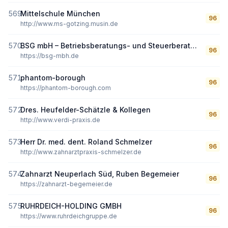
569
Mittelschule München
96
http://www.ms-gotzing.musin.de
570
BSG mbH – Betriebsberatungs- und Steuerberatungsgesellschaft mit beschränkter Haftung
96
https://bsg-mbh.de
571
phantom-borough
96
https://phantom-borough.com
572
Dres. Heufelder-Schätzle & Kollegen
96
http://www.verdi-praxis.de
573
Herr Dr. med. dent. Roland Schmelzer
96
http://www.zahnarztpraxis-schmelzer.de
574
Zahnarzt Neuperlach Süd, Ruben Begemeier
96
https://zahnarzt-begemeier.de
575
RUHRDEICH-HOLDING GMBH
96
https://www.ruhrdeichgruppe.de