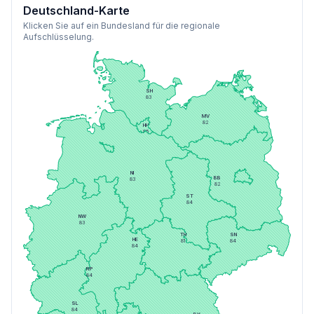
Deutschland-Karte
Klicken Sie auf ein Bundesland für die regionale
Aufschlüsselung.
SH
83
MV
82
HH
85
HB
82
BE
81
NI
BB
83
82
ST
84
NW
83
TH
SN
HE
81
84
84
RP
84
SL
84