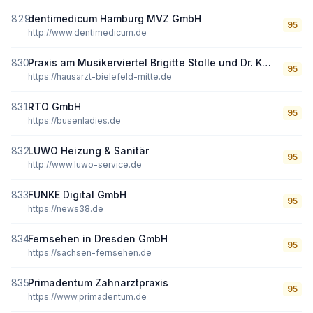
829
dentimedicum Hamburg MVZ GmbH
95
http://www.dentimedicum.de
830
Praxis am Musikerviertel Brigitte Stolle und Dr. Katharina Selbach
95
https://hausarzt-bielefeld-mitte.de
831
RTO GmbH
95
https://busenladies.de
832
LUWO Heizung & Sanitär
95
http://www.luwo-service.de
833
FUNKE Digital GmbH
95
https://news38.de
834
Fernsehen in Dresden GmbH
95
https://sachsen-fernsehen.de
835
Primadentum Zahnarztpraxis
95
https://www.primadentum.de