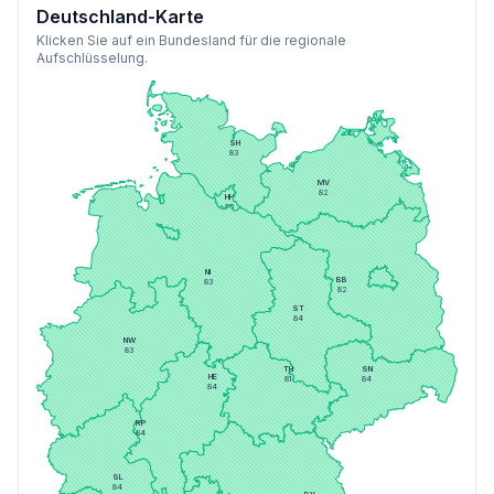
Deutschland-Karte
Klicken Sie auf ein Bundesland für die regionale
Aufschlüsselung.
SH
83
MV
82
HH
85
HB
82
BE
81
NI
BB
83
82
ST
84
NW
83
TH
SN
HE
81
84
84
RP
84
SL
84