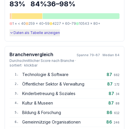
83
%
84
%
36
–
98
%
1
×
< 40
259
×
40–59
4227
×
60–79
10543
×
80+
Daten als Tabelle anzeigen
Branchenvergleich
Spanne
79
–
87
· Median
84
Durchschnittlicher Score nach Branche ·
sortiert · klickbar
Technologie & Software
87
1
.
·
662
Öffentlicher Sektor & Verwaltung
87
2
.
·
172
Kinderbetreuung & Soziales
87
3
.
·
34
Kultur & Museen
87
4
.
·
88
Bildung & Forschung
86
5
.
·
612
Gemeinnützige Organisationen
86
6
.
·
246