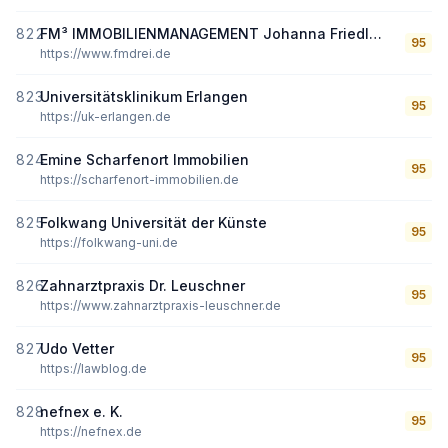
822
FM³ IMMOBILIENMANAGEMENT Johanna Friedlmaier
95
https://www.fmdrei.de
823
Universitätsklinikum Erlangen
95
https://uk-erlangen.de
824
Emine Scharfenort Immobilien
95
https://scharfenort-immobilien.de
825
Folkwang Universität der Künste
95
https://folkwang-uni.de
826
Zahnarztpraxis Dr. Leuschner
95
https://www.zahnarztpraxis-leuschner.de
827
Udo Vetter
95
https://lawblog.de
828
nefnex e. K.
95
https://nefnex.de