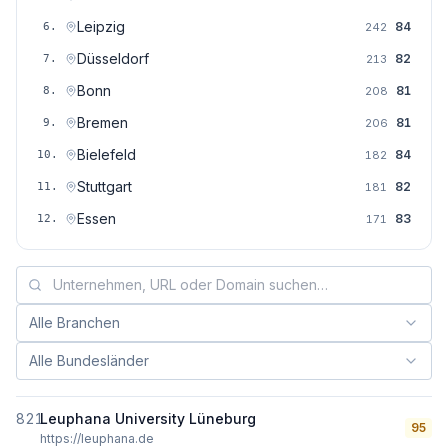
Leipzig
84
6
.
242
Düsseldorf
82
7
.
213
Bonn
81
8
.
208
Bremen
81
9
.
206
Bielefeld
84
10
.
182
Stuttgart
82
11
.
181
Essen
83
12
.
171
Alle Branchen
Branche filtern:
Alle Bundesländer
Bundesland filtern:
821
Leuphana University Lüneburg
95
https://leuphana.de