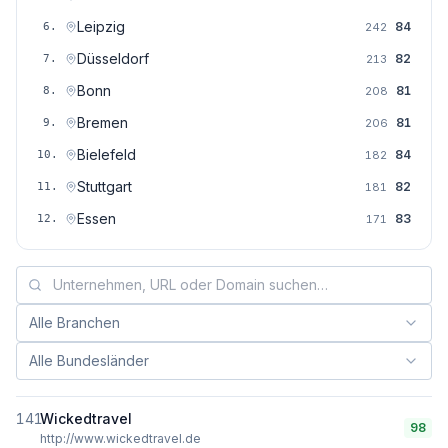
Leipzig
84
6
.
242
Düsseldorf
82
7
.
213
Bonn
81
8
.
208
Bremen
81
9
.
206
Bielefeld
84
10
.
182
Stuttgart
82
11
.
181
Essen
83
12
.
171
Alle Branchen
Branche filtern:
Alle Bundesländer
Bundesland filtern:
141
Wickedtravel
98
http://www.wickedtravel.de