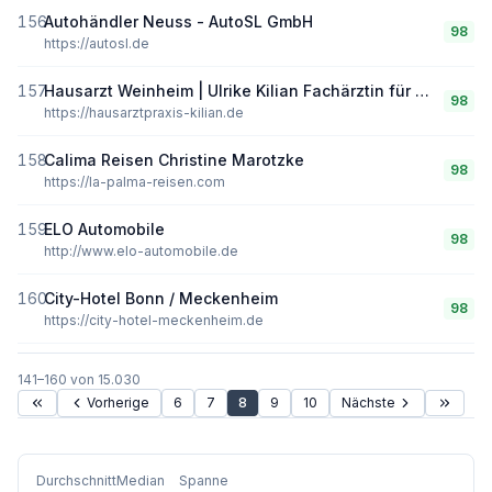
156
Autohändler Neuss - AutoSL GmbH
98
https://autosl.de
157
Hausarzt Weinheim | Ulrike Kilian Fachärztin für Allgemeinmedizin | Hausarztpraxis Weinheim
98
https://hausarztpraxis-kilian.de
158
Calima Reisen Christine Marotzke
98
https://la-palma-reisen.com
159
ELO Automobile
98
http://www.elo-automobile.de
160
City-Hotel Bonn / Meckenheim
98
https://city-hotel-meckenheim.de
141
–
160
von
15.030
Vorherige
6
7
8
9
10
Nächste
Durchschnitt
Median
Spanne