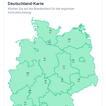
Deutschland-Karte
Klicken Sie auf ein Bundesland für die regionale
Aufschlüsselung.
SH
83
MV
82
HH
85
HB
82
BE
81
NI
BB
83
82
ST
84
NW
83
TH
SN
HE
81
84
84
RP
84
SL
84