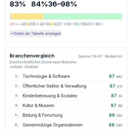
83
%
84
%
36
–
98
%
1
×
< 40
259
×
40–59
4227
×
60–79
10543
×
80+
Daten als Tabelle anzeigen
Branchenvergleich
Spanne
79
–
87
· Median
84
Durchschnittlicher Score nach Branche ·
sortiert · klickbar
Technologie & Software
87
1
.
·
662
Öffentlicher Sektor & Verwaltung
87
2
.
·
172
Kinderbetreuung & Soziales
87
3
.
·
34
Kultur & Museen
87
4
.
·
88
Bildung & Forschung
86
5
.
·
612
Gemeinnützige Organisationen
86
6
.
·
246