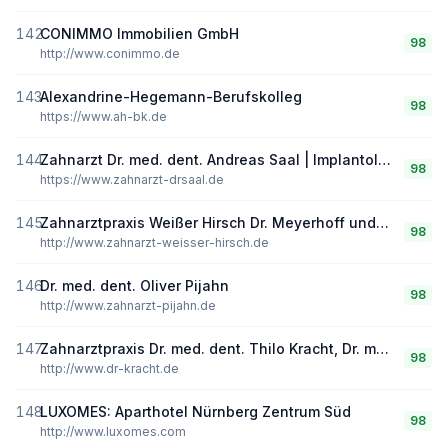
142
CONIMMO Immobilien GmbH
98
http://www.conimmo.de
143
Alexandrine-Hegemann-Berufskolleg
98
https://www.ah-bk.de
144
Zahnarzt Dr. med. dent. Andreas Saal | Implantologie in Hamburg Alsterdorf
98
https://www.zahnarzt-drsaal.de
145
Zahnarztpraxis Weißer Hirsch Dr. Meyerhoff und Kollegen, Praxis für Implantologie und Endondontie
98
http://www.zahnarzt-weisser-hirsch.de
146
Dr. med. dent. Oliver Pijahn
98
http://www.zahnarzt-pijahn.de
147
Zahnarztpraxis Dr. med. dent. Thilo Kracht, Dr. med. dent. Volker Kracht
98
http://www.dr-kracht.de
148
LUXOMES: Aparthotel Nürnberg Zentrum Süd
98
http://www.luxomes.com