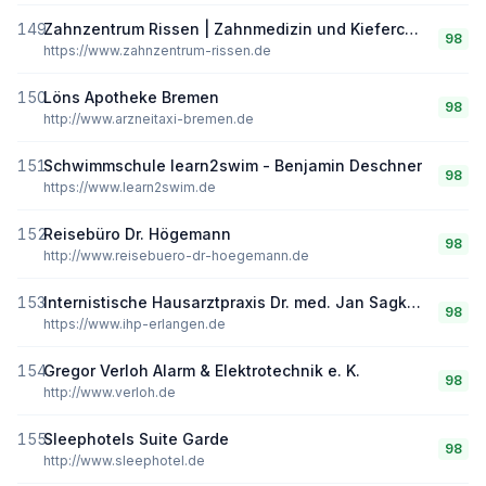
149
Zahnzentrum Rissen | Zahnmedizin und Kieferchirurgie, Dr. Steffen Rustemeier Zahnarzt und Fachzahnarzt für Oralchirurgie
98
https://www.zahnzentrum-rissen.de
150
Löns Apotheke Bremen
98
http://www.arzneitaxi-bremen.de
151
Schwimmschule learn2swim - Benjamin Deschner
98
https://www.learn2swim.de
152
Reisebüro Dr. Högemann
98
http://www.reisebuero-dr-hoegemann.de
153
Internistische Hausarztpraxis Dr. med. Jan Sagkob
98
https://www.ihp-erlangen.de
154
Gregor Verloh Alarm & Elektrotechnik e. K.
98
http://www.verloh.de
155
Sleephotels Suite Garde
98
http://www.sleephotel.de