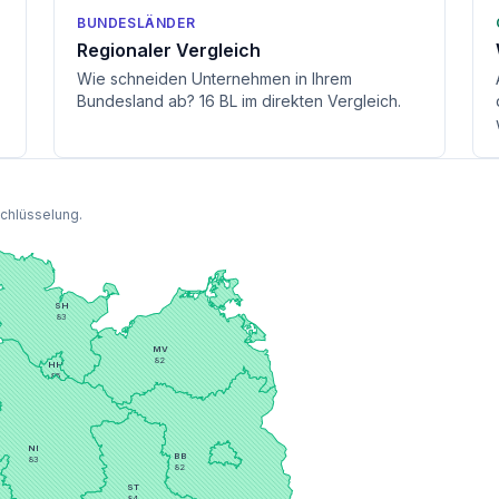
BUNDESLÄNDER
Regionaler Vergleich
Wie schneiden Unternehmen in Ihrem
Bundesland ab? 16 BL im direkten Vergleich.
schlüsselung.
SH
83
MV
82
HH
85
HB
82
BE
81
NI
BB
83
82
ST
84