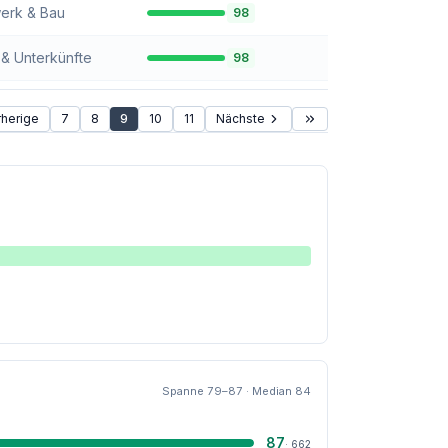
erk & Bau
98
 & Unterkünfte
98
rherige
7
8
9
10
11
Nächste
Spanne
79
–
87
· Median
84
87
·
662