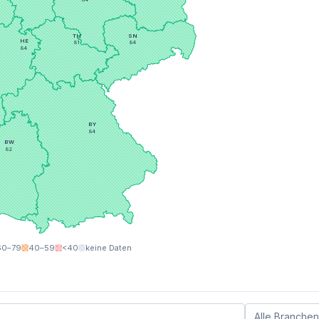
TH
SN
HE
81
84
84
BY
84
BW
82
60–79
40–59
<40
keine Daten
Alle Branchen