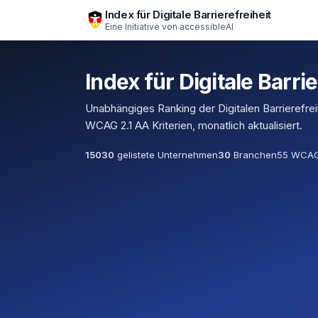
Zum Hauptinhalt springen
Index für Digitale Barrierefreiheit
Eine Initiative von
accessibleAI
Index für Digitale Barrie
Unabhängiges Ranking der Digitalen Barrierefre
WCAG 2.1 AA Kriterien, monatlich aktualisiert.
15030
gelistete Unternehmen
30
Branchen
55 WCAG-