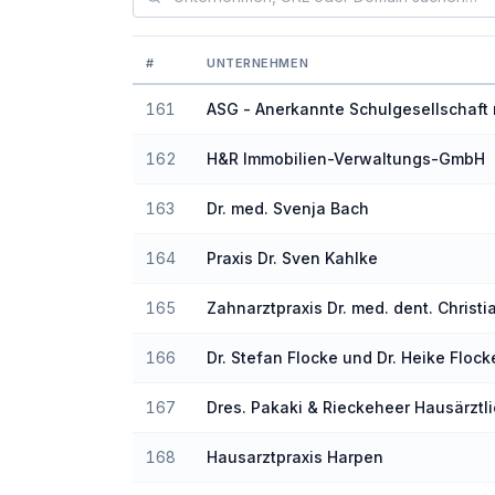
#
UNTERNEHMEN
Ranking der Unternehmen nach Barrierefre
161
ASG - Anerkannte Schulgesellschaft
162
H&R Immobilien-Verwaltungs-GmbH
163
Dr. med. Svenja Bach
164
Praxis Dr. Sven Kahlke
165
Zahnarztpraxis Dr. med. dent. Christi
Hucke
166
Dr. Stefan Flocke und Dr. Heike Flock
167
Dres. Pakaki & Rieckeheer Hausärztl
Praxis Pattonville
168
Hausarztpraxis Harpen