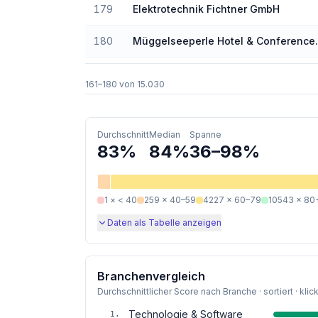
179
Elektrotechnik Fichtner GmbH
180
Müggelseeperle Hotel & Conference
Berlin
161
–
180
von
15.030
Durchschnitt
Median
Spanne
83
%
84
%
36
–
98
%
1
×
< 40
259
×
40–59
4227
×
60–79
10543
×
80
Daten als Tabelle anzeigen
Branchenvergleich
Durchschnittlicher Score nach Branche · sortiert · klic
Technologie & Software
1
.