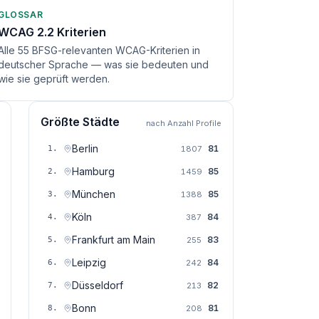
GLOSSAR
WCAG 2.2 Kriterien
Alle 55 BFSG-relevanten WCAG-Kriterien in
deutscher Sprache — was sie bedeuten und
wie sie geprüft werden.
Größte Städte
nach Anzahl Profile
Berlin
81
1
.
1807
Hamburg
85
2
.
1459
München
85
3
.
1388
Köln
84
4
.
387
Frankfurt am Main
83
5
.
255
Leipzig
84
6
.
242
Düsseldorf
82
7
.
213
Bonn
81
8
.
208