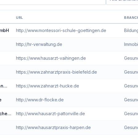
Branche filter
URL
BRANC
iheits-Score
 mbH
http://www.montessori-schule-goettingen.de
Bildun
http://hr-verwaltung.de
Immobi
https://www.hausarzt-vaihingen.de
Gesund
https://www.zahnarztpraxis-bielefeld.de
Gesund
an
https://www.zahnarzt-hucke.de
Gesund
e
http://www.dr-flocke.de
Gesund
iche
http://www.hausarzt-pattonville.de
Gesund
http://www.hausarztpraxis-harpen.de
Gesund