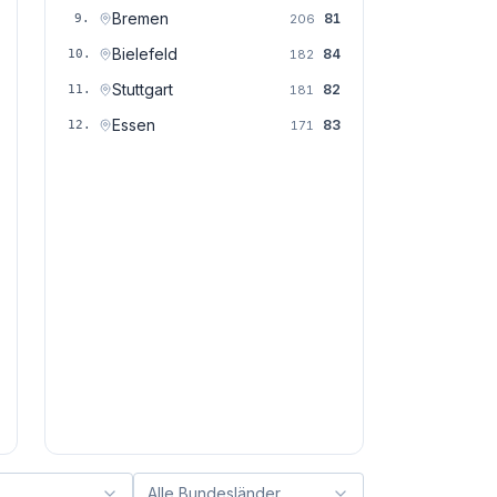
Bremen
81
9
.
206
Bielefeld
84
10
.
182
Stuttgart
82
11
.
181
Essen
83
12
.
171
Alle Bundesländer