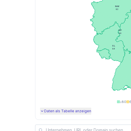
NW
83
RP
84
SL
84
≥80
Daten als Tabelle anzeigen