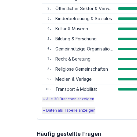
Öffentlicher Sektor & Verwaltung
2
.
Kinderbetreuung & Soziales
3
.
Kultur & Museen
4
.
Bildung & Forschung
5
.
Gemeinnützige Organisationen
6
.
Recht & Beratung
7
.
Religiöse Gemeinschaften
8
.
Medien & Verlage
9
.
Transport & Mobilität
10
.
Alle
30
Branchen anzeigen
Daten als Tabelle anzeigen
Häufig gestellte Fragen